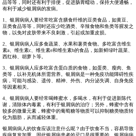
品等等，同时还有利于排便，促进肠胃蠕动，保持大便通畅，
有利于减少银屑病的发病。
1、银屑病病人要经常吃富含膳食纤维的豆类食品，如黄豆、
豆类食品等等，同时还应少吃酒类、辛辣食物和鱼类等腥发之
物，以免对皮肤带来不良刺激，引起或加重皮损。
2、银屑病病人应多食蔬菜、水果和薯类食物。多吃富含维生
素a、维生素c、维生素e和维生素b的食品，如新鲜绿叶蔬菜、
西红柿、胡萝卜等。
3、银屑病病人应多吃富含蛋白质的食物，如蛋类、瘦肉、鱼
类等，以补充机体所需营养。银屑病是一种免疫功能障碍性疾
病，可能与感染、遗传、精神、外伤、内分泌失调、自身免疫
等因素相关。
4、银屑病病人要经常喝蜂蜜水，多喝水，有利于促进新陈代
谢，清除体内毒素，有利于银屑病的治疗；另外，蜂蜜中含有
较多的微量元素，蜂蜜中的葡萄糖等物质可以抑制糖类物质转
化为脂肪，从而减轻体重。
银屑病病人的饮食应该注意什么呢？由于饮食不当，容易导致
疾病复发加重，因此银屑病患者的忌口是很重要的，银屑病病