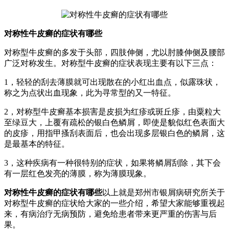
对称性牛皮癣的症状有哪些
对称型牛皮癣的多发于头部，四肢伸侧，尤以肘膝伸侧及腰部
广泛对称发生。对称型牛皮癣的症状表现主要有以下三点：
1，轻轻的刮去薄膜就可出现散在的小红出血点，似露珠状，
称之为点状出血现象，此为寻常型的又一特征。
2，对称型牛皮癣基本损害是皮损为红疹或斑丘疹，由粟粒大
至绿豆大，上覆有疏松的银白色鳞屑，即使是貌似红色表面大
的皮疹，用指甲搔刮表面后，也会出现多层银白色的鳞屑，这
是最基本的特征。
3，这种疾病有一种很特别的症状，如果将鳞屑刮除，其下会
有一层红色发亮的薄膜，称为薄膜现象。
对称性牛皮癣的症状有哪些
以上就是郑州市银屑病研究所关于
对称型牛皮癣的症状给大家的一些介绍，希望大家能够重视起
来，有病治疗无病预防，避免给患者带来更严重的伤害与后
果。