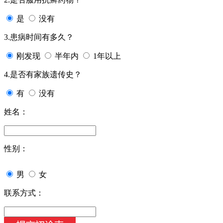
是
没有
3.患病时间有多久？
刚发现
半年内
1年以上
4.是否有家族遗传史？
有
没有
姓名：
性别：
男
女
联系方式：