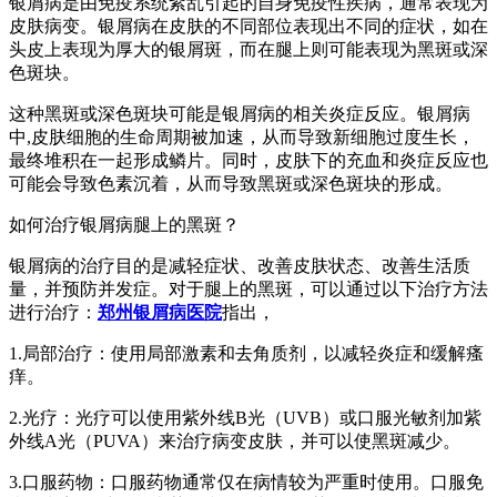
银屑病是由免疫系统紊乱引起的自身免疫性疾病，通常表现为
皮肤病变。银屑病在皮肤的不同部位表现出不同的症状，如在
头皮上表现为厚大的银屑斑，而在腿上则可能表现为黑斑或深
色斑块。
这种黑斑或深色斑块可能是银屑病的相关炎症反应。银屑病
中,皮肤细胞的生命周期被加速，从而导致新细胞过度生长，
最终堆积在一起形成鳞片。同时，皮肤下的充血和炎症反应也
可能会导致色素沉着，从而导致黑斑或深色斑块的形成。
如何治疗银屑病腿上的黑斑？
银屑病的治疗目的是减轻症状、改善皮肤状态、改善生活质
量，并预防并发症。对于腿上的黑斑，可以通过以下治疗方法
进行治疗：
郑州银屑病医院
指出，
1.局部治疗：使用局部激素和去角质剂，以减轻炎症和缓解瘙
痒。
2.光疗：光疗可以使用紫外线B光（UVB）或口服光敏剂加紫
外线A光（PUVA）来治疗病变皮肤，并可以使黑斑减少。
3.口服药物：口服药物通常仅在病情较为严重时使用。口服免